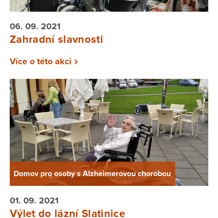
06. 09. 2021
Zahradní slavnosti
Více o této akci
Domov pro osoby s Alzheimerovou chorobou
01. 09. 2021
Výlet do lázní Slatinice