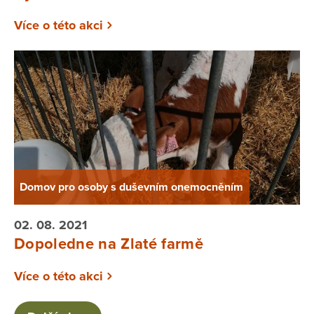
Více o této akci
Domov pro osoby s duševním onemocněním
02. 08. 2021
Dopoledne na Zlaté farmě
Více o této akci