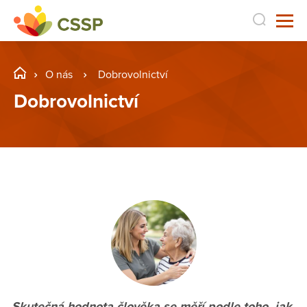
O nás
Dobrovolnictví
Dobrovolnictví
„Skutečná hodnota člověka se měří podle toho, jak