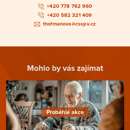
+420 778 762 960
+420 582 321 409
thofmanova@csspv.cz
Mohlo by vás zajímat
Proběhlé akce