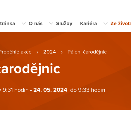
stránka
O nás
Služby
Kariéra
Ze život
Proběhlé akce
2024
Pálení čarodějnic
čarodějnic
v 9:31 hodin
- 24. 05. 2024
do 9:33 hodin