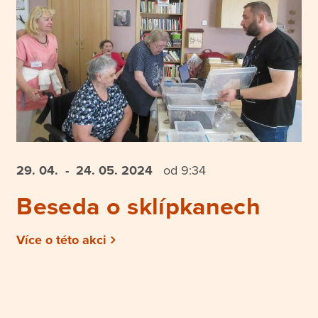
29. 04.
- 24. 05.
2024
od 9:34
Beseda o sklípkanech
Více o této akci