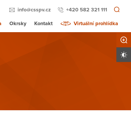
info@csspv.cz
+420 582 321 111
a
Okrsky
Kontakt
Virtuální prohlídka
Zvětši
Vysoký 