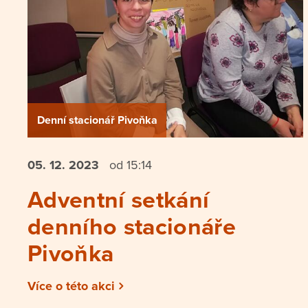
Denní stacionář Pivoňka
05. 12.
2023
od 15:14
Adventní setkání
denního stacionáře
Pivoňka
Více o této akci